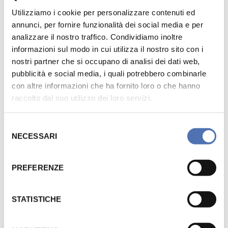
Utilizziamo i cookie per personalizzare contenuti ed
annunci, per fornire funzionalità dei social media e per
analizzare il nostro traffico. Condividiamo inoltre
informazioni sul modo in cui utilizza il nostro sito con i
nostri partner che si occupano di analisi dei dati web,
pubblicità e social media, i quali potrebbero combinarle
con altre informazioni che ha fornito loro o che hanno
raccolto dal suo utilizzo dei loro servizi.
S
NECESSARI
e
l
e
PREFERENZE
z
i
o
STATISTICHE
n
e