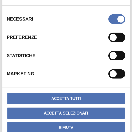
S
NECESSARI
e
Altri Architetti Lecchesi Volume 2
l
e
PREFERENZE
z
i
o
STATISTICHE
n
e
MARKETING
d
e
Venerdì 24 ottobre
2014
presso il
Palazzo delle Paure
,
è
l
stato presentato il volume ALTRI ARCHITETTI (seconda
c
ACCETTA TUTTI
raccolta di architetti rappresentativi nel Lecchese)
,
o
presentato
dall’Ordine degli Architetti
,
pianificatori,
n
ACCETTA SELEZIONATI
paesaggisti e conservatori della provincia di Lecco
e dalla
s
Fondazione Ordine Architetti p.p.c. di Lecco
.
e
Questa edizione viene dedicata ai colleghi: Giannino
RIFIUTA