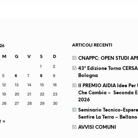
ARTICOLI RECENTI
26
M
G
V
S
D
CNAPPC: OPEN STUDI APE
1
2
43ª Edizione Torna CERSA
5
6
7
8
9
Bologna
12
13
14
15
16
Il PREMIO AIDIA Idee Pe
Che Cambia – Seconda E
19
20
21
22
23
2026
26
27
28
29
30
Seminario Tecnico-Espere
Sentire La Terra – Bellano
t »
AVVISI COMUNI