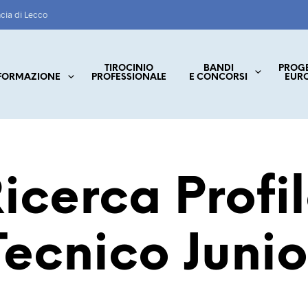
ncia di Lecco
TIROCINIO
BANDI
PROG
FORMAZIONE
PROFESSIONALE
E CONCORSI
EUR
icerca Profi
Tecnico Junio