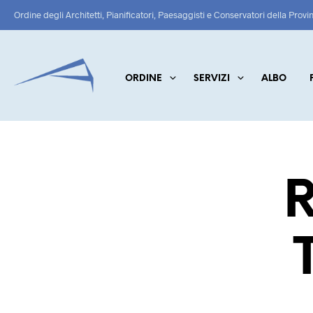
Ordine degli Architetti, Pianificatori, Paesaggisti e Conservatori della Provi
ORDINE
SERVIZI
ALBO
R