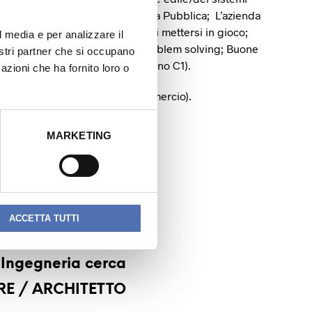
ttura la progettazione di un’Opera Pubblica; L’azienda
on desiderio di apprendere e di mettersi in gioco;
l media e per analizzare il
tware di progettazione BIM; Problem solving; Buone
nostri partner che si occupano
enza della lingua italiana (almeno C1).
azioni che ha fornito loro o
prova come da CCN (settore Commercio).
’esperienza del candidato.
MARKETING
ca. Lavoro in sede.
ACCETTA TUTTI
NEXT READING
 Ingegneria cerca
E / ARCHITETTO