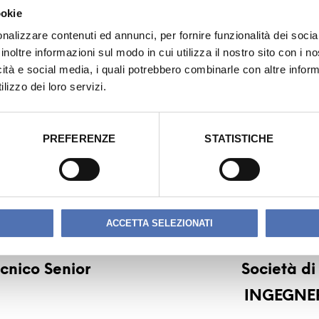
ookie
edilizi o laurea in architettura; Conoscenza di come si stru
valuta anche candidati giovani, neodiplomati/neolaureati, c
nalizzare contenuti ed annunci, per fornire funzionalità dei socia
Conoscenza pacchetto Office Gradita conoscenza di un sof
inoltre informazioni sul modo in cui utilizza il nostro sito con i 
capacità di lavorare in autonomia e in gruppo; Buona conosc
icità e social media, i quali potrebbero combinarle con altre inform
lizzo dei loro servizi.
Si offre contratto a tempo indeterminato con periodo di 
La retribuzione sarà commisurata e progressiva in base all
PREFERENZE
STATISTICHE
Zona di lavoro: San Fermo della Battaglia (CO) loc. Cavallas
ACCETTA SELEZIONATI
ecnico Senior
Società di
INGEGNER