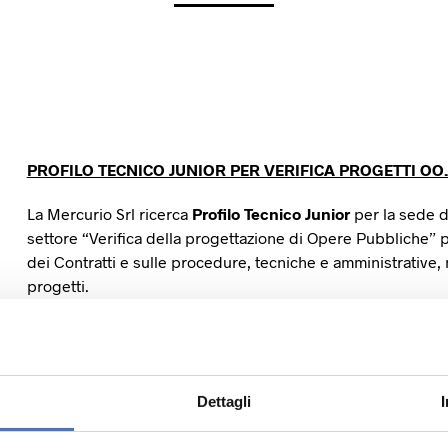
PROFILO TECNICO JUNIOR PER VERIFICA PROGETTI OO.
La Mercurio Srl ricerca
Profilo Tecnico Junior
per la sede 
settore “Verifica della progettazione di Opere Pubbliche” 
dei Contratti e sulle procedure, tecniche e amministrative,
progetti.
Mansioni
: Analisi della documentazione progettuale di un
reportistica di resoconto attività; Coordinamento del gruppo
singole discipline progettuali; Gestione contatti con la Co
Monitoraggio e gestione dei tempi di esecuzione della c
Dettagli
Requisiti e Competenze richieste:
Diploma di geometra, pe