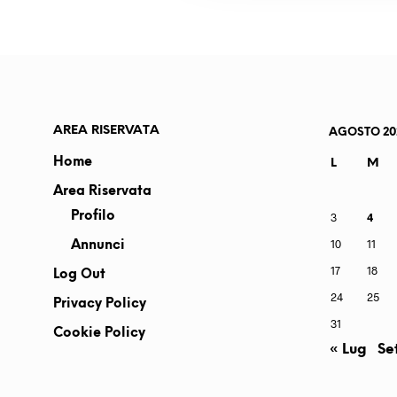
c
o
n
s
e
n
AREA RISERVATA
AGOSTO 20
s
o
Home
L
M
Area Riservata
Profilo
3
4
10
11
Annunci
17
18
Log Out
24
25
Privacy Policy
31
Cookie Policy
« Lug
Se