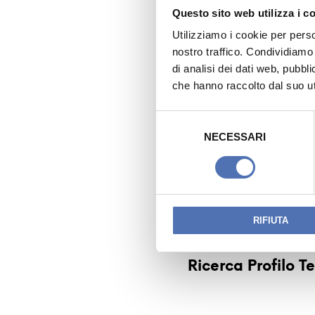
Questo sito web utilizza i c
Utilizziamo i cookie per perso
nostro traffico. Condividiamo 
di analisi dei dati web, pubbl
che hanno raccolto dal suo uti
S
e
NECESSARI
l
e
z
i
o
RIFIUTA
n
PREVIOUS READING
e
Ricerca Profilo T
d
e
l