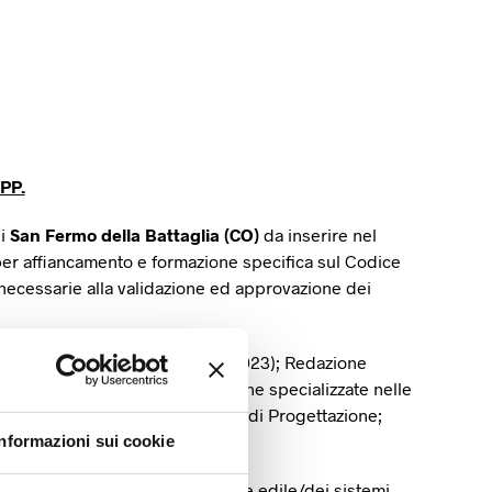
PP.
di
San Fermo della Battaglia (CO)
da inserire nel
per affiancamento e formazione specifica sul Codice
 necessarie alla validazione ed approvazione dei
’opera pubblica (ex D. Lgs. 36/2023); Redazione
 di lavoro e delle figure tecniche specializzate nelle
mmittenza (RUP) e con il Gruppo di Progettazione;
ommessa
Informazioni sui cookie
rito edile o laurea in ingegnere edile/dei sistemi