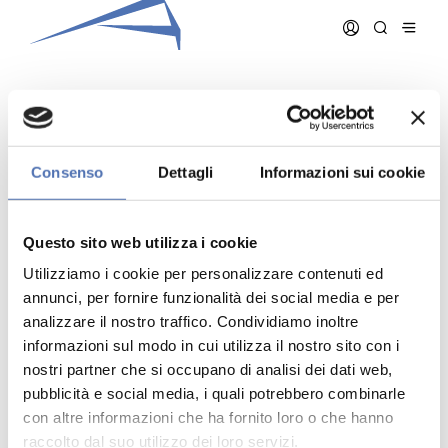
ASTORI LUCA
Consenso
Dettagli
Informazioni sui cookie
Data iscrizione:
21/03/2007
Numero iscrizione:
909
Questo sito web utilizza i cookie
Qualifica:
Architetto
Utilizziamo i cookie per personalizzare contenuti ed
annunci, per fornire funzionalità dei social media e per
analizzare il nostro traffico. Condividiamo inoltre
informazioni sul modo in cui utilizza il nostro sito con i
nostri partner che si occupano di analisi dei dati web,
pubblicità e social media, i quali potrebbero combinarle
Indirizzo:
- N. , ()
Telefono:
con altre informazioni che ha fornito loro o che hanno
Cellulare:
raccolto dal suo utilizzo dei loro servizi.