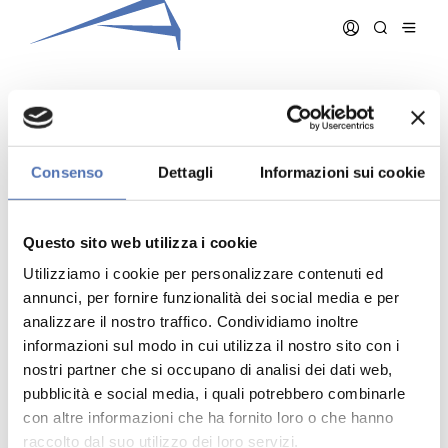
BERNINI GIAMPIERO
Consenso
Dettagli
Informazioni sui cookie
Data iscrizione:
15/12/1994
Numero iscrizione:
221
Questo sito web utilizza i cookie
Qualifica:
Architetto
Utilizziamo i cookie per personalizzare contenuti ed
annunci, per fornire funzionalità dei social media e per
analizzare il nostro traffico. Condividiamo inoltre
informazioni sul modo in cui utilizza il nostro sito con i
nostri partner che si occupano di analisi dei dati web,
pubblicità e social media, i quali potrebbero combinarle
Indirizzo:
- N. , ()
Telefono:
con altre informazioni che ha fornito loro o che hanno
Cellulare:
raccolto dal suo utilizzo dei loro servizi.