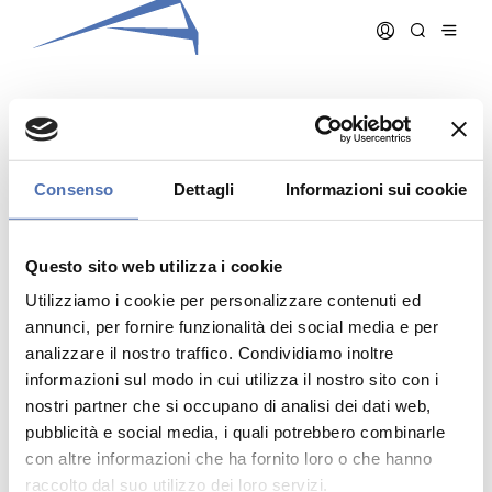
BREGANTIN GIORGIO
Consenso
Dettagli
Informazioni sui cookie
Data iscrizione:
15/12/1994
Numero iscrizione:
176
Questo sito web utilizza i cookie
Qualifica:
Architetto
Utilizziamo i cookie per personalizzare contenuti ed
annunci, per fornire funzionalità dei social media e per
analizzare il nostro traffico. Condividiamo inoltre
informazioni sul modo in cui utilizza il nostro sito con i
nostri partner che si occupano di analisi dei dati web,
pubblicità e social media, i quali potrebbero combinarle
Indirizzo:
- N. , ()
Telefono:
con altre informazioni che ha fornito loro o che hanno
Cellulare:
raccolto dal suo utilizzo dei loro servizi.