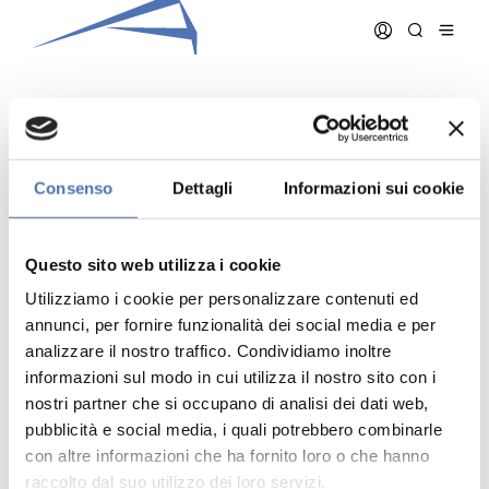
CAMPIONE RUBINA
Consenso
Dettagli
Informazioni sui cookie
Data iscrizione:
12/04/2006
Numero iscrizione:
874
Questo sito web utilizza i cookie
Qualifica:
Architetto
Utilizziamo i cookie per personalizzare contenuti ed
annunci, per fornire funzionalità dei social media e per
analizzare il nostro traffico. Condividiamo inoltre
informazioni sul modo in cui utilizza il nostro sito con i
nostri partner che si occupano di analisi dei dati web,
pubblicità e social media, i quali potrebbero combinarle
Indirizzo:
- N. , ()
Telefono:
con altre informazioni che ha fornito loro o che hanno
Cellulare:
raccolto dal suo utilizzo dei loro servizi.