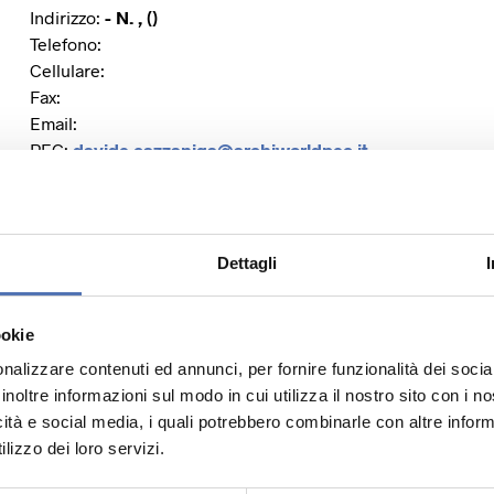
Indirizzo:
- N. , ()
Telefono:
Cellulare:
Fax:
Email:
PEC:
davide.cazzaniga@archiworldpec.it
Dettagli
Sito Web:
Facebook:
Instagram:
ookie
Twitter:
nalizzare contenuti ed annunci, per fornire funzionalità dei socia
Linkedin:
inoltre informazioni sul modo in cui utilizza il nostro sito con i 
icità e social media, i quali potrebbero combinarle con altre inform
lizzo dei loro servizi.