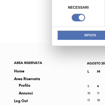
S
e
NECESSARI
l
PREVIOUS READING
e
CATTANEO GIO
z
i
o
RIFIUTA
n
e
d
e
l
AREA RISERVATA
AGOSTO 20
c
Home
L
M
o
Area Riservata
n
s
Profilo
3
4
e
10
11
Annunci
n
17
18
Log Out
s