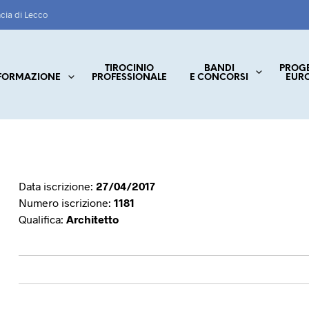
ncia di Lecco
TIROCINIO
BANDI
PROG
FORMAZIONE
PROFESSIONALE
E CONCORSI
EUR
Data iscrizione:
27/04/2017
Numero iscrizione:
1181
Qualifica:
Architetto