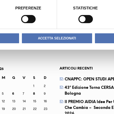
PREFERENZE
STATISTICHE
VANNI
CO
ACCETTA SELEZIONATI
ARTICOLI RECENTI
26
M
G
V
S
D
CNAPPC: OPEN STUDI APE
1
2
43ª Edizione Torna CERSA
5
6
7
8
9
Bologna
12
13
14
15
16
Il PREMIO AIDIA Idee Pe
Che Cambia – Seconda E
19
20
21
22
23
2026