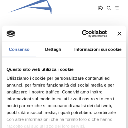
CAZZANIGA FRANCESCO
Consenso
Dettagli
Informazioni sui cookie
Data iscrizione:
02/03/2016
Numero iscrizione:
1155
Questo sito web utilizza i cookie
Qualifica:
Architetto
Utilizziamo i cookie per personalizzare contenuti ed
annunci, per fornire funzionalità dei social media e per
analizzare il nostro traffico. Condividiamo inoltre
informazioni sul modo in cui utilizza il nostro sito con i
nostri partner che si occupano di analisi dei dati web,
pubblicità e social media, i quali potrebbero combinarle
Indirizzo:
- N. , ()
Telefono:
con altre informazioni che ha fornito loro o che hanno
Cellulare:
raccolto dal suo utilizzo dei loro servizi.