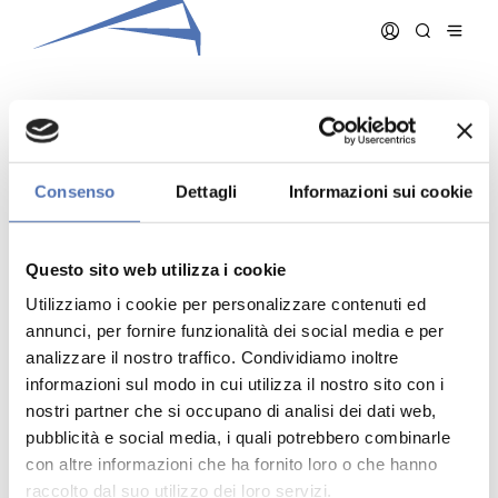
CONTARDO ROBERTA
Consenso
Dettagli
Informazioni sui cookie
Data iscrizione:
08/02/2006
Numero iscrizione:
857
Questo sito web utilizza i cookie
Qualifica:
Architetto
Utilizziamo i cookie per personalizzare contenuti ed
annunci, per fornire funzionalità dei social media e per
analizzare il nostro traffico. Condividiamo inoltre
informazioni sul modo in cui utilizza il nostro sito con i
nostri partner che si occupano di analisi dei dati web,
pubblicità e social media, i quali potrebbero combinarle
Indirizzo:
- N. , ()
Telefono:
con altre informazioni che ha fornito loro o che hanno
Cellulare:
raccolto dal suo utilizzo dei loro servizi.