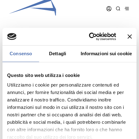
CONTI GUALTIERO
Consenso
Dettagli
Informazioni sui cookie
Data iscrizione:
15/12/1994
Numero iscrizione:
193
Questo sito web utilizza i cookie
Qualifica:
Architetto
Utilizziamo i cookie per personalizzare contenuti ed
annunci, per fornire funzionalità dei social media e per
analizzare il nostro traffico. Condividiamo inoltre
informazioni sul modo in cui utilizza il nostro sito con i
nostri partner che si occupano di analisi dei dati web,
pubblicità e social media, i quali potrebbero combinarle
Indirizzo:
- N. , ()
Telefono:
con altre informazioni che ha fornito loro o che hanno
Cellulare:
raccolto dal suo utilizzo dei loro servizi.