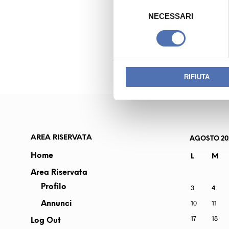
S
e
NECESSARI
l
PREVIOUS READING
e
CONFALONIERI L
z
i
o
RIFIUTA
n
e
d
e
l
AREA RISERVATA
AGOSTO 20
c
Home
L
M
o
Area Riservata
n
s
Profilo
3
4
e
10
11
Annunci
n
17
18
Log Out
s