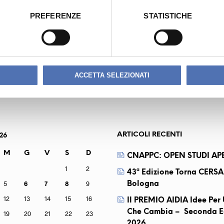
PREFERENZE
STATISTICHE
UIGI
ACCETTA SELEZIONATI
ARTICOLI RECENTI
26
M
G
V
S
D
CNAPPC: OPEN STUDI APE
1
2
43ª Edizione Torna CERSA
5
6
7
8
9
Bologna
12
13
14
15
16
Il PREMIO AIDIA Idee Pe
Che Cambia – Seconda E
19
20
21
22
23
2026