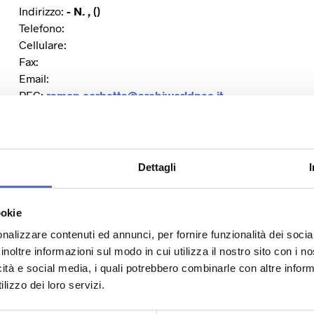
Indirizzo:
- N. , ()
Telefono:
Cellulare:
Fax:
Email:
PEC:
ramon.corbetta@archiworldpec.it
Dettagli
Sito Web:
Facebook:
Instagram:
ookie
Twitter:
nalizzare contenuti ed annunci, per fornire funzionalità dei socia
Linkedin:
inoltre informazioni sul modo in cui utilizza il nostro sito con i 
icità e social media, i quali potrebbero combinarle con altre inform
lizzo dei loro servizi.