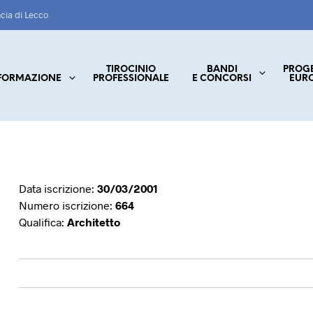
ncia di Lecco
TIROCINIO
BANDI
PROG
FORMAZIONE
PROFESSIONALE
E CONCORSI
EUR
Data iscrizione:
30/03/2001
Numero iscrizione:
664
Qualifica:
Architetto