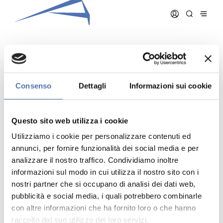
CREVENNA LUCA
Consenso
Dettagli
Informazioni sui cookie
Data iscrizione:
11/02/2015
Numero iscrizione:
1131
Questo sito web utilizza i cookie
Qualifica:
Architetto
Utilizziamo i cookie per personalizzare contenuti ed
annunci, per fornire funzionalità dei social media e per
analizzare il nostro traffico. Condividiamo inoltre
informazioni sul modo in cui utilizza il nostro sito con i
nostri partner che si occupano di analisi dei dati web,
pubblicità e social media, i quali potrebbero combinarle
Indirizzo:
- N. , ()
Telefono:
con altre informazioni che ha fornito loro o che hanno
Cellulare:
raccolto dal suo utilizzo dei loro servizi.