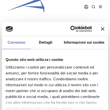
DE FANTI LINDA
Consenso
Dettagli
Informazioni sui cookie
Data iscrizione:
02/03/2011
Numero iscrizione:
1054
Questo sito web utilizza i cookie
Qualifica:
Architetto
Utilizziamo i cookie per personalizzare contenuti ed
annunci, per fornire funzionalità dei social media e per
analizzare il nostro traffico. Condividiamo inoltre
informazioni sul modo in cui utilizza il nostro sito con i
nostri partner che si occupano di analisi dei dati web,
pubblicità e social media, i quali potrebbero combinarle
Indirizzo:
- N. , ()
Telefono:
con altre informazioni che ha fornito loro o che hanno
Cellulare:
raccolto dal suo utilizzo dei loro servizi.