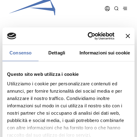
DELL’ORO BARBARA
Consenso
Dettagli
Informazioni sui cookie
Data iscrizione:
17/01/2007
Numero iscrizione:
894
Questo sito web utilizza i cookie
Qualifica:
Architetto
Utilizziamo i cookie per personalizzare contenuti ed
annunci, per fornire funzionalità dei social media e per
analizzare il nostro traffico. Condividiamo inoltre
informazioni sul modo in cui utilizza il nostro sito con i
nostri partner che si occupano di analisi dei dati web,
pubblicità e social media, i quali potrebbero combinarle
Indirizzo:
via Col di Lana - N. 9, LECCO (LC)
Telefono:
0341 1960085
con altre informazioni che ha fornito loro o che hanno
Cellulare:
raccolto dal suo utilizzo dei loro servizi.