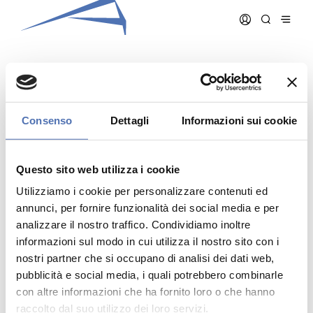
DEOLA UMBERTO
Consenso
Dettagli
Informazioni sui cookie
Data iscrizione:
15/12/1994
Numero iscrizione:
275
Questo sito web utilizza i cookie
Qualifica:
Architetto
Utilizziamo i cookie per personalizzare contenuti ed
annunci, per fornire funzionalità dei social media e per
analizzare il nostro traffico. Condividiamo inoltre
informazioni sul modo in cui utilizza il nostro sito con i
nostri partner che si occupano di analisi dei dati web,
pubblicità e social media, i quali potrebbero combinarle
Indirizzo:
- N. , ()
Telefono:
con altre informazioni che ha fornito loro o che hanno
Cellulare:
raccolto dal suo utilizzo dei loro servizi.