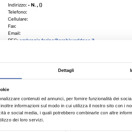
Indirizzo:
- N. , ()
Telefono:
Cellulare:
Fax:
Email:
PEC:
ambrogio.farina@archiworldpec.it
Dettagli
Sito Web:
Facebook:
Instagram:
ookie
Twitter:
nalizzare contenuti ed annunci, per fornire funzionalità dei socia
Linkedin:
inoltre informazioni sul modo in cui utilizza il nostro sito con i 
icità e social media, i quali potrebbero combinarle con altre inform
lizzo dei loro servizi.