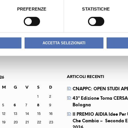
PREFERENZE
STATISTICHE
ACCETTA SELEZIONATI
ARTICOLI RECENTI
26
M
G
V
S
D
CNAPPC: OPEN STUDI APE
1
2
43ª Edizione Torna CERSA
5
6
7
8
9
Bologna
12
13
14
15
16
Il PREMIO AIDIA Idee Pe
Che Cambia – Seconda E
19
20
21
22
23
2026