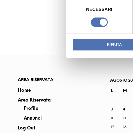
S
e
NECESSARI
l
PREVIOUS READING
e
DELEO STEFANO
z
i
o
RIFIUTA
n
e
d
e
l
AREA RISERVATA
AGOSTO 20
c
Home
L
M
o
Area Riservata
n
s
Profilo
3
4
e
10
11
Annunci
n
17
18
Log Out
s