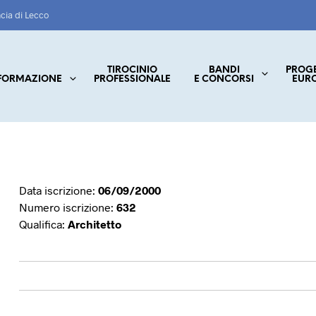
ncia di Lecco
TIROCINIO
BANDI
PROG
FORMAZIONE
PROFESSIONALE
E CONCORSI
EUR
Data iscrizione:
06/09/2000
Numero iscrizione:
632
Qualifica:
Architetto