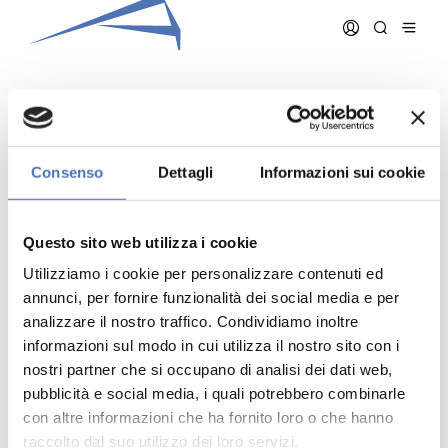
FRANZ MASSIMILIANO
Consenso
Dettagli
Informazioni sui cookie
Data iscrizione:
07/11/2001
Numero iscrizione:
686
Questo sito web utilizza i cookie
Qualifica:
Architetto
Utilizziamo i cookie per personalizzare contenuti ed
annunci, per fornire funzionalità dei social media e per
analizzare il nostro traffico. Condividiamo inoltre
informazioni sul modo in cui utilizza il nostro sito con i
nostri partner che si occupano di analisi dei dati web,
pubblicità e social media, i quali potrebbero combinarle
Indirizzo:
- N. , ()
Telefono:
con altre informazioni che ha fornito loro o che hanno
Cellulare:
raccolto dal suo utilizzo dei loro servizi.