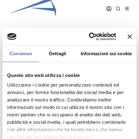
GARGANTINI MONICA
Consenso
Dettagli
Informazioni sui cookie
Data iscrizione:
06/09/2000
Numero iscrizione:
634
Questo sito web utilizza i cookie
Qualifica:
Architetto
Utilizziamo i cookie per personalizzare contenuti ed
annunci, per fornire funzionalità dei social media e per
analizzare il nostro traffico. Condividiamo inoltre
informazioni sul modo in cui utilizza il nostro sito con i
nostri partner che si occupano di analisi dei dati web,
pubblicità e social media, i quali potrebbero combinarle
Indirizzo:
- N. , ()
Telefono:
con altre informazioni che ha fornito loro o che hanno
Cellulare:
raccolto dal suo utilizzo dei loro servizi.