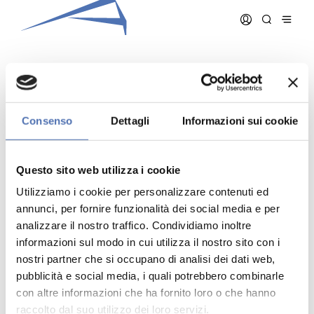
GERVASONI PAOLO
Consenso
Dettagli
Informazioni sui cookie
Data iscrizione:
06/09/2000
Numero iscrizione:
636
Questo sito web utilizza i cookie
Qualifica:
Architetto
Utilizziamo i cookie per personalizzare contenuti ed
annunci, per fornire funzionalità dei social media e per
analizzare il nostro traffico. Condividiamo inoltre
informazioni sul modo in cui utilizza il nostro sito con i
nostri partner che si occupano di analisi dei dati web,
pubblicità e social media, i quali potrebbero combinarle
Indirizzo:
- N. , ()
Telefono:
con altre informazioni che ha fornito loro o che hanno
Cellulare:
raccolto dal suo utilizzo dei loro servizi.