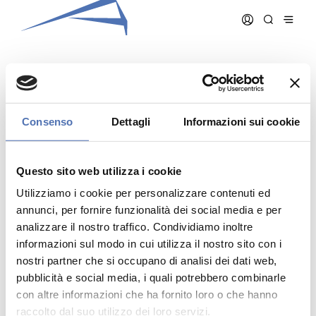
GHISLANZONI GIULIO
Consenso
Dettagli
Informazioni sui cookie
Data iscrizione:
28/07/1995
Numero iscrizione:
419
Questo sito web utilizza i cookie
Qualifica:
Architetto
Utilizziamo i cookie per personalizzare contenuti ed
annunci, per fornire funzionalità dei social media e per
analizzare il nostro traffico. Condividiamo inoltre
informazioni sul modo in cui utilizza il nostro sito con i
nostri partner che si occupano di analisi dei dati web,
pubblicità e social media, i quali potrebbero combinarle
Indirizzo:
- N. , ()
Telefono:
con altre informazioni che ha fornito loro o che hanno
Cellulare:
raccolto dal suo utilizzo dei loro servizi.