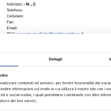
Indirizzo:
- N. , ()
Telefono:
Cellulare:
Fax:
Email:
PEC:
eugenio.guglielmi@archiworldpec.it
Dettagli
Sito Web:
Facebook:
Instagram:
ookie
Twitter:
nalizzare contenuti ed annunci, per fornire funzionalità dei socia
Linkedin:
inoltre informazioni sul modo in cui utilizza il nostro sito con i 
icità e social media, i quali potrebbero combinarle con altre inform
lizzo dei loro servizi.