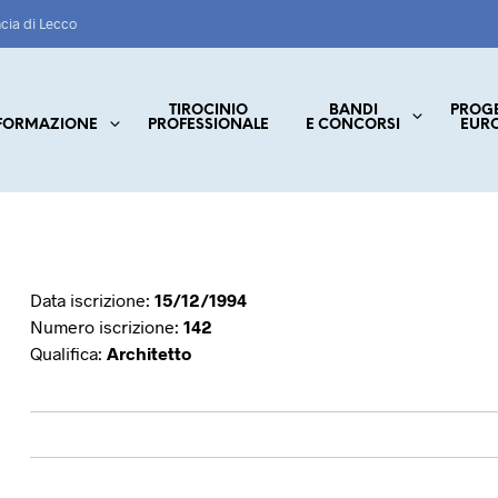
ncia di Lecco
TIROCINIO
BANDI
PROG
FORMAZIONE
PROFESSIONALE
E CONCORSI
EUR
Data iscrizione:
15/12/1994
Numero iscrizione:
142
Qualifica:
Architetto