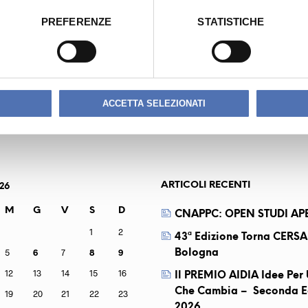
PREFERENZE
STATISTICHE
INVERNIZZI
ACCETTA SELEZIONATI
ARTICOLI RECENTI
26
M
G
V
S
D
CNAPPC: OPEN STUDI APE
1
2
43ª Edizione Torna CERSA
5
6
7
8
9
Bologna
12
13
14
15
16
Il PREMIO AIDIA Idee Pe
Che Cambia – Seconda E
19
20
21
22
23
2026