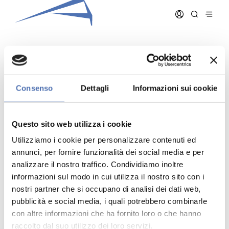
MALOSIO CLARA
Consenso
Dettagli
Informazioni sui cookie
Data iscrizione:
7/23/2014
Numero iscrizione:
1119
Questo sito web utilizza i cookie
Qualifica:
Architetto
Utilizziamo i cookie per personalizzare contenuti ed
annunci, per fornire funzionalità dei social media e per
analizzare il nostro traffico. Condividiamo inoltre
informazioni sul modo in cui utilizza il nostro sito con i
nostri partner che si occupano di analisi dei dati web,
pubblicità e social media, i quali potrebbero combinarle
Indirizzo:
- N. , ()
Telefono:
con altre informazioni che ha fornito loro o che hanno
Cellulare:
raccolto dal suo utilizzo dei loro servizi.