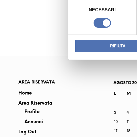
S
e
NECESSARI
l
PREVIOUS READING
e
MALIGHETTI EGI
z
i
o
RIFIUTA
n
e
d
e
l
AREA RISERVATA
AGOSTO 20
c
Home
L
M
o
Area Riservata
n
s
Profilo
3
4
e
10
11
Annunci
n
17
18
Log Out
s