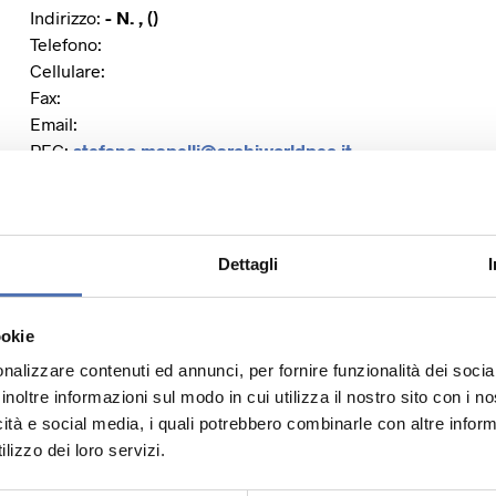
Indirizzo:
- N. , ()
Telefono:
Cellulare:
Fax:
Email:
PEC:
stefano.mapelli@archiworldpec.it
Dettagli
Sito Web:
Facebook:
Instagram:
ookie
Twitter:
nalizzare contenuti ed annunci, per fornire funzionalità dei socia
Linkedin:
inoltre informazioni sul modo in cui utilizza il nostro sito con i 
icità e social media, i quali potrebbero combinarle con altre inform
lizzo dei loro servizi.