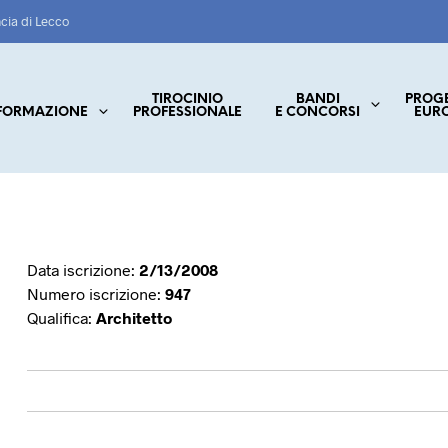
ncia di Lecco
TIROCINIO
BANDI
PROG
FORMAZIONE
PROFESSIONALE
E CONCORSI
EUR
Data iscrizione:
2/13/2008
Numero iscrizione:
947
Qualifica:
Architetto