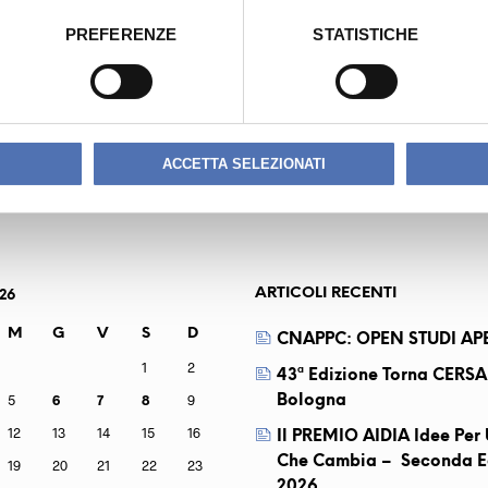
PREFERENZE
STATISTICHE
DIO
MAURI 
ACCETTA SELEZIONATI
ARTICOLI RECENTI
26
M
G
V
S
D
CNAPPC: OPEN STUDI APE
1
2
43ª Edizione Torna CERSA
5
6
7
8
9
Bologna
12
13
14
15
16
Il PREMIO AIDIA Idee Pe
Che Cambia – Seconda E
19
20
21
22
23
2026