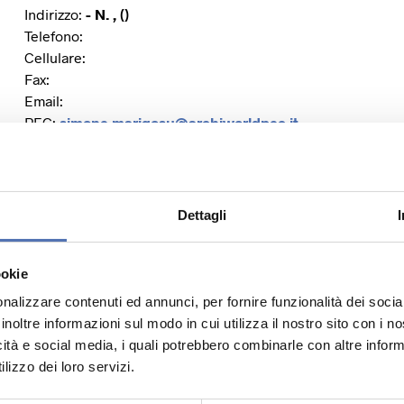
Indirizzo:
- N. , ()
Telefono:
Cellulare:
Fax:
Email:
PEC:
simone.marigosu@archiworldpec.it
Dettagli
Sito Web:
Facebook:
Instagram:
ookie
Twitter:
nalizzare contenuti ed annunci, per fornire funzionalità dei socia
Linkedin:
inoltre informazioni sul modo in cui utilizza il nostro sito con i 
icità e social media, i quali potrebbero combinarle con altre inform
lizzo dei loro servizi.