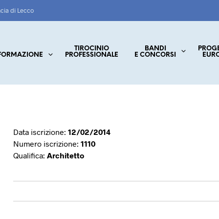
ncia di Lecco
TIROCINIO
BANDI
PROG
FORMAZIONE
PROFESSIONALE
E CONCORSI
EUR
Data iscrizione:
12/02/2014
Numero iscrizione:
1110
Qualifica:
Architetto