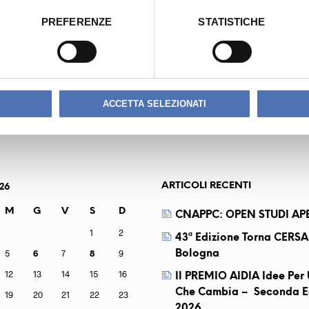
PREFERENZE
STATISTICHE
DIO
MAURI 
ACCETTA SELEZIONATI
ARTICOLI RECENTI
26
M
G
V
S
D
CNAPPC: OPEN STUDI APE
1
2
43ª Edizione Torna CERSA
5
6
7
8
9
Bologna
12
13
14
15
16
Il PREMIO AIDIA Idee Pe
Che Cambia – Seconda E
19
20
21
22
23
2026