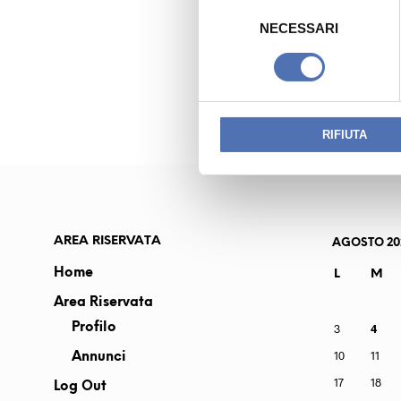
S
e
NECESSARI
l
PREVIOUS READING
e
MALIGHETTI EGI
z
i
o
RIFIUTA
n
e
d
e
l
AREA RISERVATA
AGOSTO 20
c
Home
L
M
o
Area Riservata
n
s
Profilo
3
4
e
10
11
Annunci
n
17
18
Log Out
s