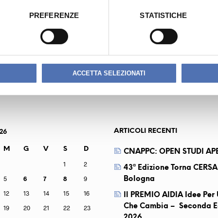
PREFERENZE
STATISTICHE
ROSA
MOTTA LEO
ACCETTA SELEZIONATI
ARTICOLI RECENTI
26
M
G
V
S
D
CNAPPC: OPEN STUDI APE
1
2
43ª Edizione Torna CERSA
5
6
7
8
9
Bologna
12
13
14
15
16
Il PREMIO AIDIA Idee Pe
Che Cambia – Seconda E
19
20
21
22
23
2026