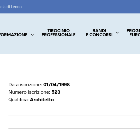
ncia di Lecco
TIROCINIO
BANDI
PROG
FORMAZIONE
PROFESSIONALE
E CONCORSI
EUR
Data iscrizione:
01/04/1998
Numero iscrizione:
523
Qualifica:
Architetto