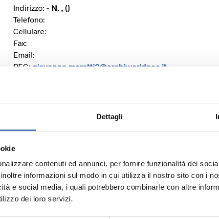
Indirizzo:
- N. , ()
Telefono:
Cellulare:
Fax:
Email:
PEC:
giovanna.moretti2@archiworldpec.it
Dettagli
Sito Web:
Facebook:
Instagram:
ookie
Twitter:
nalizzare contenuti ed annunci, per fornire funzionalità dei socia
Linkedin:
inoltre informazioni sul modo in cui utilizza il nostro sito con i 
icità e social media, i quali potrebbero combinarle con altre inform
lizzo dei loro servizi.