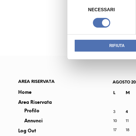
S
e
NECESSARI
l
PREVIOUS READING
e
MILANI MARIA 
z
i
o
RIFIUTA
n
e
d
e
l
AREA RISERVATA
AGOSTO 20
c
Home
L
M
o
Area Riservata
n
s
Profilo
3
4
e
10
11
Annunci
n
17
18
Log Out
s