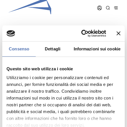
PANZERI GIANMARIO
Consenso
Dettagli
Informazioni sui cookie
Data iscrizione:
12/04/2006
Numero iscrizione:
876
Questo sito web utilizza i cookie
Qualifica:
Pianificatore
Utilizziamo i cookie per personalizzare contenuti ed
annunci, per fornire funzionalità dei social media e per
analizzare il nostro traffico. Condividiamo inoltre
informazioni sul modo in cui utilizza il nostro sito con i
nostri partner che si occupano di analisi dei dati web,
pubblicità e social media, i quali potrebbero combinarle
Indirizzo:
- N. , ()
Telefono:
con altre informazioni che ha fornito loro o che hanno
Cellulare:
raccolto dal suo utilizzo dei loro servizi.