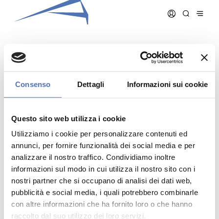
PENATI FERRERIO AGNESE
Consenso
Dettagli
Informazioni sui cookie
Data iscrizione:
15/12/1994
Numero iscrizione:
349
Questo sito web utilizza i cookie
Qualifica:
Architetto
Utilizziamo i cookie per personalizzare contenuti ed
annunci, per fornire funzionalità dei social media e per
analizzare il nostro traffico. Condividiamo inoltre
informazioni sul modo in cui utilizza il nostro sito con i
nostri partner che si occupano di analisi dei dati web,
pubblicità e social media, i quali potrebbero combinarle
Indirizzo:
- N. , ()
Telefono:
con altre informazioni che ha fornito loro o che hanno
Cellulare:
raccolto dal suo utilizzo dei loro servizi.