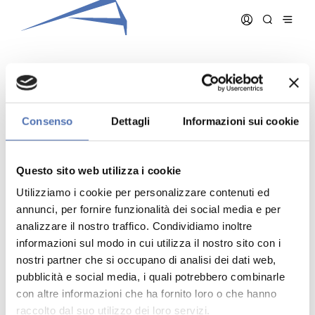
RIVA ROBERTO
Consenso
Dettagli
Informazioni sui cookie
Data iscrizione:
15/12/1994
Numero iscrizione:
393
Questo sito web utilizza i cookie
Qualifica:
Architetto
Utilizziamo i cookie per personalizzare contenuti ed
annunci, per fornire funzionalità dei social media e per
analizzare il nostro traffico. Condividiamo inoltre
informazioni sul modo in cui utilizza il nostro sito con i
nostri partner che si occupano di analisi dei dati web,
pubblicità e social media, i quali potrebbero combinarle
Indirizzo:
- N. , ()
Telefono:
con altre informazioni che ha fornito loro o che hanno
Cellulare:
raccolto dal suo utilizzo dei loro servizi.