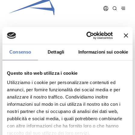
SACCHI ROMANO
Consenso
Dettagli
Informazioni sui cookie
Data iscrizione:
15/12/1994
Numero iscrizione:
250
Questo sito web utilizza i cookie
Qualifica:
Architetto
Utilizziamo i cookie per personalizzare contenuti ed
annunci, per fornire funzionalità dei social media e per
analizzare il nostro traffico. Condividiamo inoltre
informazioni sul modo in cui utilizza il nostro sito con i
nostri partner che si occupano di analisi dei dati web,
pubblicità e social media, i quali potrebbero combinarle
Indirizzo:
- N. , ()
Telefono:
con altre informazioni che ha fornito loro o che hanno
Cellulare:
raccolto dal suo utilizzo dei loro servizi.