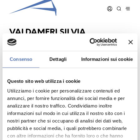
VALDAMERI SILVIA
FRANCESCA
Consenso
Dettagli
Informazioni sui cookie
Data iscrizione:
01/06/2011
Questo sito web utilizza i cookie
Numero iscrizione:
1063
Qualifica:
Architetto
Utilizziamo i cookie per personalizzare contenuti ed
annunci, per fornire funzionalità dei social media e per
analizzare il nostro traffico. Condividiamo inoltre
informazioni sul modo in cui utilizza il nostro sito con i
nostri partner che si occupano di analisi dei dati web,
pubblicità e social media, i quali potrebbero combinarle
Indirizzo:
- N. , ()
con altre informazioni che ha fornito loro o che hanno