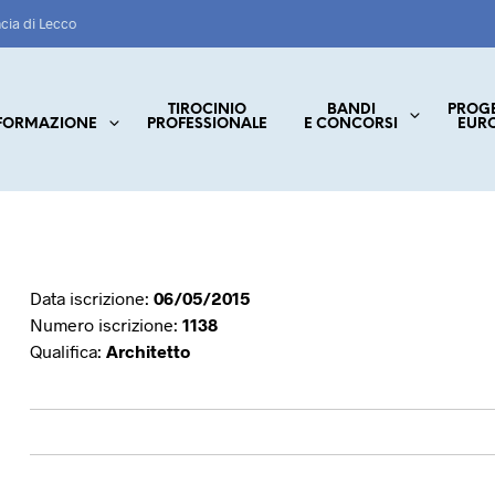
ncia di Lecco
TIROCINIO
BANDI
PROG
FORMAZIONE
PROFESSIONALE
E CONCORSI
EUR
Data iscrizione:
06/05/2015
Numero iscrizione:
1138
Qualifica:
Architetto