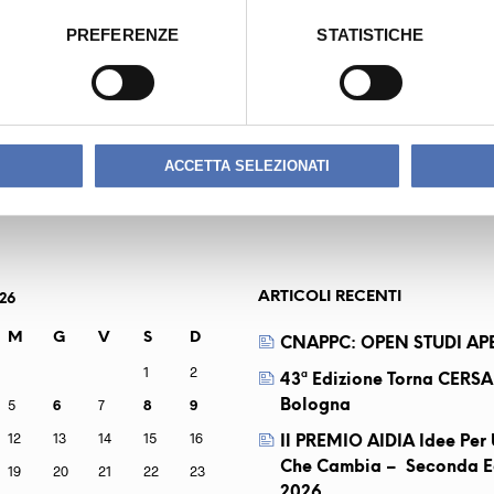
PREFERENZE
STATISTICHE
RA
PA
ACCETTA SELEZIONATI
ARTICOLI RECENTI
26
M
G
V
S
D
CNAPPC: OPEN STUDI APE
1
2
43ª Edizione Torna CERSA
5
6
7
8
9
Bologna
12
13
14
15
16
Il PREMIO AIDIA Idee Pe
Che Cambia – Seconda E
19
20
21
22
23
2026