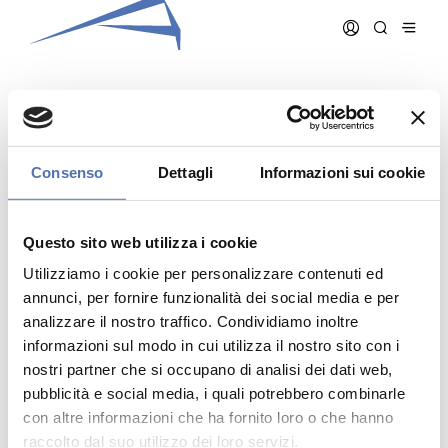
CASTELNUOVO ANNA
Consenso
Dettagli
Informazioni sui cookie
Data iscrizione:
21/03/2007
Numero iscrizione:
911
Questo sito web utilizza i cookie
Qualifica:
Architetto
Utilizziamo i cookie per personalizzare contenuti ed
annunci, per fornire funzionalità dei social media e per
analizzare il nostro traffico. Condividiamo inoltre
informazioni sul modo in cui utilizza il nostro sito con i
nostri partner che si occupano di analisi dei dati web,
pubblicità e social media, i quali potrebbero combinarle
Indirizzo:
- N. , ()
Telefono:
con altre informazioni che ha fornito loro o che hanno
Cellulare:
raccolto dal suo utilizzo dei loro servizi.