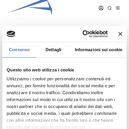
FERRARI STEFANIA
Consenso
Dettagli
Informazioni sui cookie
Data iscrizione:
15/12/1994
Numero iscrizione:
400
Questo sito web utilizza i cookie
Qualifica:
Architetto
Utilizziamo i cookie per personalizzare contenuti ed
annunci, per fornire funzionalità dei social media e per
analizzare il nostro traffico. Condividiamo inoltre
informazioni sul modo in cui utilizza il nostro sito con i
nostri partner che si occupano di analisi dei dati web,
pubblicità e social media, i quali potrebbero combinarle
Indirizzo:
- N. , ()
Telefono:
con altre informazioni che ha fornito loro o che hanno
Cellulare:
raccolto dal suo utilizzo dei loro servizi.